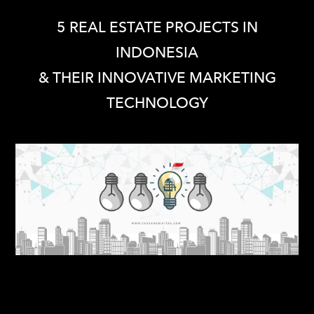
5 REAL ESTATE PROJECTS IN
INDONESIA
​​& THEIR INNOVATIVE MARKETING
TECHNOLOGY
It is undeniable that the property business in Indonesia
has been difficult in recent years. With the advent of the