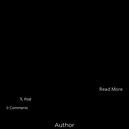
The interactive 3D Show Unit is one of the fastest ways
to digitalize your real estate project. Real estate
developers start using this strategy not only to smooth
their marketing communication process but also to
expand their reach to the millennials
market segment.
But how can this technology help improve marketing
activity?
Read More
0 Comments
Author