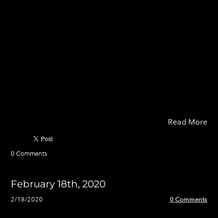
digital era, property developers are forced to be
creative in presenting their products to potential
buyers, especially
millennials
, who are highly acute and
adept in using technology. Here are some real estate
projects in Indonesia that have succeeded in improving
their marketing communication processes by using
interactive media:
Read More
0 Comments
February 18th, 2020
2/18/2020
0 Comments