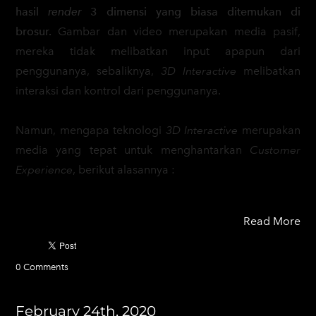
hasil
render
3 dimensi yang biasa ditemukan di
brosur.
Gambar dan video merupakan media pasif,
mereka tidak melibatkan input apapun dari
penggunanya, sebaliknya,
3D Interactive
melibatkan
interaksi dan kontrol dari penggunanya.
Namun, mengapa teknologi
3D Interactive
merupakan
media yang tepat untuk menghantarkan
Customer
Experience
, berikut alasannya :
Read More
0 Comments
February 24th, 2020