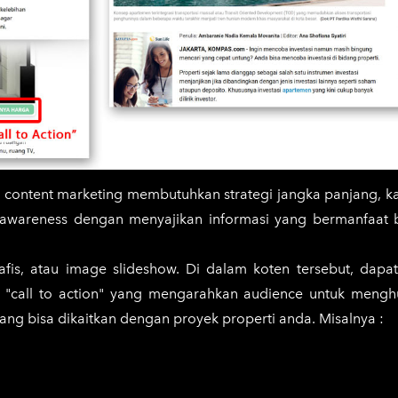
ing, content marketing membutuhkan strategi jangka panjang, k
wareness dengan menyajikan informasi yang bermanfaat b
rafis, atau image slideshow. Di dalam koten tersebut, dapat
ol "call to action" yang mengarahkan audience untuk mengh
yang bisa dikaitkan dengan proyek properti anda. Misalnya :
gan bagaimana perusahaan properti anda bisa bertahan dal
aan calon pembeli