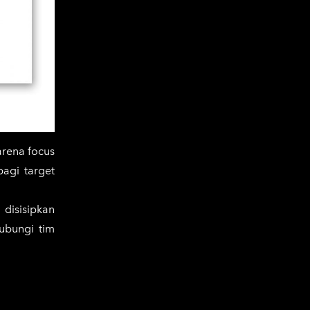
arena focus
agi target
 disisipkan
ubungi tim
am situasi