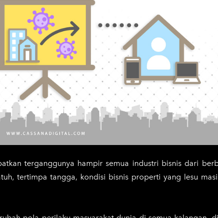
tkan terganggunya hampir semua industri bisnis dari berb
atuh, tertimpa tangga, kondisi bisnis properti yang lesu mas
ubah pola perilaku masyarakat dunia di semua kalangan, d