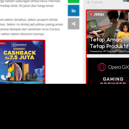
nkan agar tetap di rumah, jadi sudah pasti mereka akan l
edia online untuk memantau perkembangan situasi pandemik
dengan mengiklankan proyek properti anda di portal-portal 