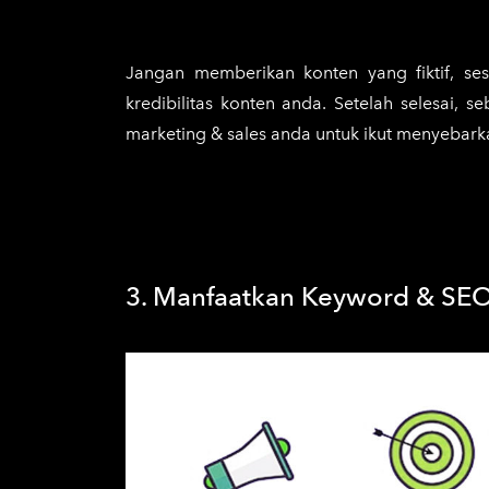
tips menjaga kebersihan rumah dari v
tips penataan perabot di apartemen tip
Jangan memberikan konten yang fiktif, s
kredibilitas konten anda. Setelah selesai,
marketing & sales anda untuk ikut menyebark
3. Manfaatkan Keyword & SEO 