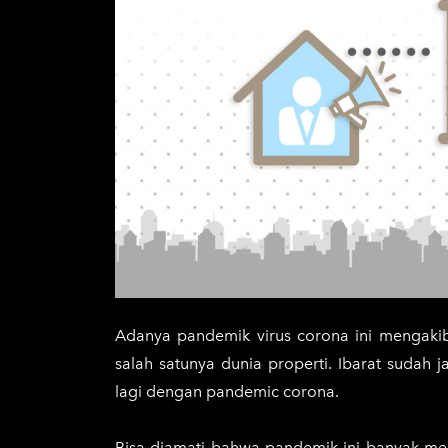
Adanya pandemik virus corona ini mengakiba
salah satunya dunia properti. Ibarat sudah j
lagi dengan pandemic corona.
Bisa diamati bahwa pandemik ini banyak mer