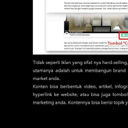
Tidak seperti iklan yang sifat nya hard-sell
utamanya adalah untuk membangun brand a
market anda.
Konten bisa berbentuk video, artikel, infog
hyperlink ke website, atau bisa juga tomb
marketing anda. Kontennya bisa berisi topik 
topik corona, bisa dihubungkan den
sekarang, untuk membangun kepercay