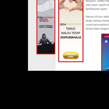
Kondisi saat ini hampir semua orang disara
waktu untuk mengakses berita-berita dari m
mereka. Kondisi ini dapat anda manfaatkan 
yang banyak diakses orang.