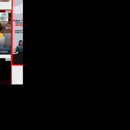
ebih banyak
 di wilayah
online news